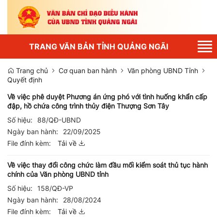
Tog
TRANG VĂN BẢN TỈNH QUẢNG NGÃI
nav
Trang chủ
Cơ quan ban hành
Văn phòng UBND Tỉnh
Quyết định
Về việc phê duyệt Phương án ứng phó với tình huống khẩn cấp
đập, hồ chứa công trình thủy điện Thượng Sơn Tây
Số hiệu:
88/QĐ-UBND
Ngày ban hành:
22/09/2025
File đính kèm:
Tải về
Về việc thay đổi công chức làm đầu mối kiểm soát thủ tục hành
chính của Văn phòng UBND tỉnh
Số hiệu:
158/QĐ-VP
Ngày ban hành:
28/08/2024
File đính kèm:
Tải về