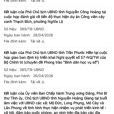
File đính kèm:
Tải về
Kết luận của Phó Chủ tịch UBND tỉnh Nguyễn Công Hoàng tại
cuộc họp đánh giá về tiến độ thực hiện dự án Công viên cây
xanh Thạch Bích, phường Nghĩa Lộ
Số hiệu:
389/TB-UBND
Ngày ban hành:
28/04/2026
File đính kèm:
Tải về
Kết luận của Phó Chủ tịch UBND tỉnh Trần Phước Hiền tại cuộc
họp giao ban định kỳ triển khai Nghị quyết số 57-NQ/TW của
Bộ Chính trị (chuyên đề Phong trào "Bình dân học vụ số")
Số hiệu:
385/TB-UBND
Ngày ban hành:
26/04/2026
File đính kèm:
Tải về
Kết luận của Ủy viên Ban Chấp hành Trung ương Đảng, Phó Bí
thư Tỉnh ủy, Chủ tịch UBND tỉnh Nguyễn Hoàng Giang tại buổi
làm việc với UBND các xã: Mộ Đức, Long Phụng, Mỏ Cày và
Lân Phong về tình hình thực hiện nhiệm vụ phát triển kinh tế -
xã hội, đảm bảo quốc phòng, an ninh trên địa bàn các địa