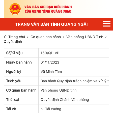
Tog
TRANG VĂN BẢN TỈNH QUẢNG NGÃI
nav
Trang chủ
Cơ quan ban hành
Văn phòng UBND Tỉnh
Quyết định
Số/Kí hiệu
160/QĐ-VP
Ngày ban hành
01/11/2023
Người ký
Vũ Minh Tâm
Trích yếu
Ban hành Quy định trách nhiệm và xử lý tr
Cơ quan ban hành
Văn phòng UBND tỉnh
Thể loại
Quyết định Chánh Văn phòng
Tải về
Tải xuống