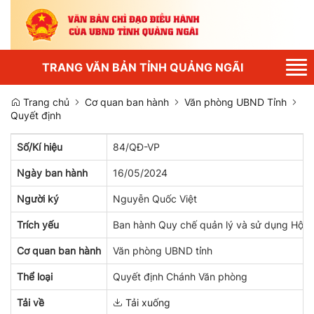
Tog
TRANG VĂN BẢN TỈNH QUẢNG NGÃI
nav
Trang chủ
Cơ quan ban hành
Văn phòng UBND Tỉnh
Quyết định
Số/Kí hiệu
84/QĐ-VP
Ngày ban hành
16/05/2024
Người ký
Nguyễn Quốc Việt
Trích yếu
Ban hành Quy chế quản lý và sử dụng Hội t
Cơ quan ban hành
Văn phòng UBND tỉnh
Thể loại
Quyết định Chánh Văn phòng
Tải về
Tải xuống