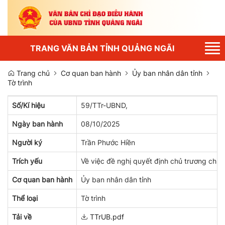
Tog
TRANG VĂN BẢN TỈNH QUẢNG NGÃI
nav
Trang chủ
Cơ quan ban hành
Ủy ban nhân dân tỉnh
Tờ trình
Số/Kí hiệu
59/TTr-UBND,
Ngày ban hành
08/10/2025
Người ký
Trần Phước Hiền
Trích yếu
Về việc đề nghị quyết định chủ trương ch
Cơ quan ban hành
Ủy ban nhân dân tỉnh
Thể loại
Tờ trình
Tải về
TTrUB.pdf