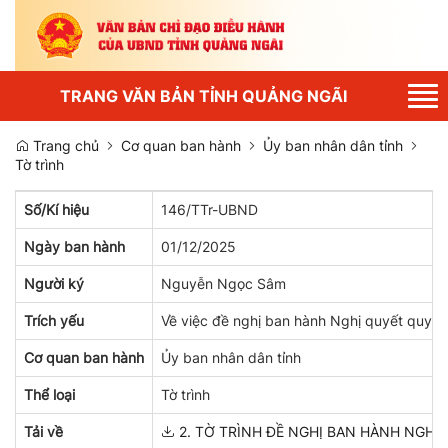
Tog
TRANG VĂN BẢN TỈNH QUẢNG NGÃI
nav
Trang chủ
Cơ quan ban hành
Ủy ban nhân dân tỉnh
Tờ trình
Số/Kí hiệu
146/TTr-UBND
Ngày ban hành
01/12/2025
Người ký
Nguyễn Ngọc Sâm
Trích yếu
Về việc đề nghị ban hành Nghị quyết quy đị
Cơ quan ban hành
Ủy ban nhân dân tỉnh
Thể loại
Tờ trình
Tải về
2. TỜ TRÌNH ĐỀ NGHỊ BAN HÀNH NGHỊ