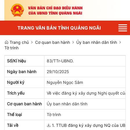
Tog
TRANG VĂN BẢN TỈNH QUẢNG NGÃI
nav
Trang chủ
Cơ quan ban hành
Ủy ban nhân dân tỉnh
Tờ trình
Số/Kí hiệu
83/TTr-UBND.
Ngày ban hành
29/10/2025
Người ký
Nguyễn Ngọc Sâm
Trích yếu
Về việc đăng ký xây dựng Nghị quyết của H
Cơ quan ban hành
Ủy ban nhân dân tỉnh
Thể loại
Tờ trình
Tải về
1. TTUB đăng ký xây dựng NQ của UBND 