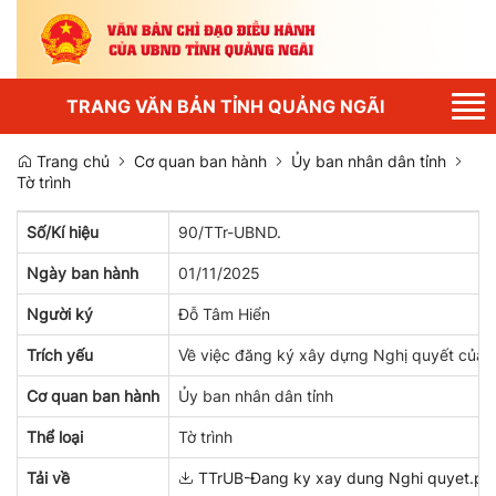
Tog
TRANG VĂN BẢN TỈNH QUẢNG NGÃI
nav
Trang chủ
Cơ quan ban hành
Ủy ban nhân dân tỉnh
Tờ trình
Số/Kí hiệu
90/TTr-UBND.
Ngày ban hành
01/11/2025
Người ký
Đỗ Tâm Hiển
Trích yếu
Về việc đăng ký xây dựng Nghị quyết của H
Cơ quan ban hành
Ủy ban nhân dân tỉnh
Thể loại
Tờ trình
Tải về
TTrUB-Đang ky xay dung Nghi quyet.pd