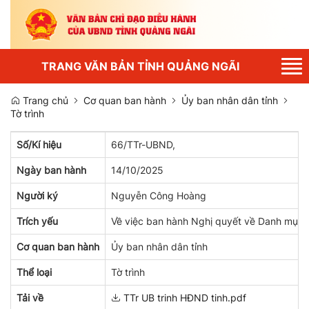
Tog
TRANG VĂN BẢN TỈNH QUẢNG NGÃI
nav
Trang chủ
Cơ quan ban hành
Ủy ban nhân dân tỉnh
Tờ trình
Số/Kí hiệu
66/TTr-UBND,
Ngày ban hành
14/10/2025
Người ký
Nguyễn Công Hoàng
Trích yếu
Về việc ban hành Nghị quyết về Danh mục cá
Cơ quan ban hành
Ủy ban nhân dân tỉnh
Thể loại
Tờ trình
Tải về
TTr UB trinh HĐND tinh.pdf