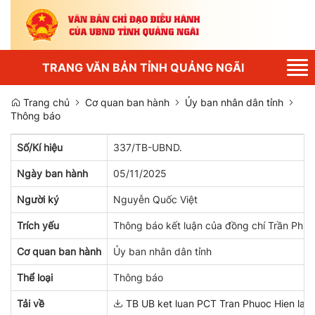
Tog
TRANG VĂN BẢN TỈNH QUẢNG NGÃI
nav
Trang chủ
Cơ quan ban hành
Ủy ban nhân dân tỉnh
Thông báo
Số/Kí hiệu
337/TB-UBND.
Ngày ban hành
05/11/2025
Người ký
Nguyễn Quốc Việt
Trích yếu
Thông báo kết luận của đồng chí Trần Phước
Cơ quan ban hành
Ủy ban nhân dân tỉnh
Thể loại
Thông báo
Tải về
TB UB ket luan PCT Tran Phuoc Hien lam