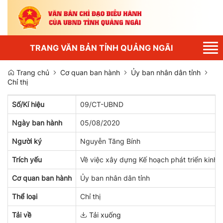
Tog
TRANG VĂN BẢN TỈNH QUẢNG NGÃI
nav
Trang chủ
Cơ quan ban hành
Ủy ban nhân dân tỉnh
Chỉ thị
Số/Kí hiệu
09/CT-UBND
Ngày ban hành
05/08/2020
Người ký
Nguyễn Tăng Bính
Trích yếu
Về việc xây dựng Kế hoạch phát triển kinh 
Cơ quan ban hành
Ủy ban nhân dân tỉnh
Thể loại
Chỉ thị
Tải về
Tải xuống