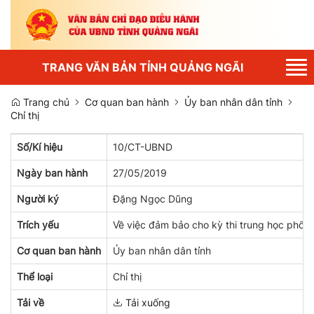
Tog
TRANG VĂN BẢN TỈNH QUẢNG NGÃI
nav
Trang chủ
Cơ quan ban hành
Ủy ban nhân dân tỉnh
Chỉ thị
Số/Kí hiệu
10/CT-UBND
Ngày ban hành
27/05/2019
Người ký
Đặng Ngọc Dũng
Trích yếu
Về việc đảm bảo cho kỳ thi trung học phổ 
Cơ quan ban hành
Ủy ban nhân dân tỉnh
Thể loại
Chỉ thị
Tải về
Tải xuống