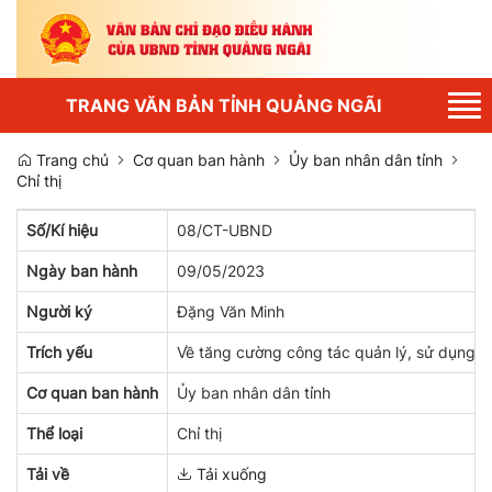
Tog
TRANG VĂN BẢN TỈNH QUẢNG NGÃI
nav
Trang chủ
Cơ quan ban hành
Ủy ban nhân dân tỉnh
Chỉ thị
Số/Kí hiệu
08/CT-UBND
Ngày ban hành
09/05/2023
Người ký
Đặng Văn Minh
Trích yếu
Về tăng cường công tác quản lý, sử dụng đ
Cơ quan ban hành
Ủy ban nhân dân tỉnh
Thể loại
Chỉ thị
Tải về
Tải xuống