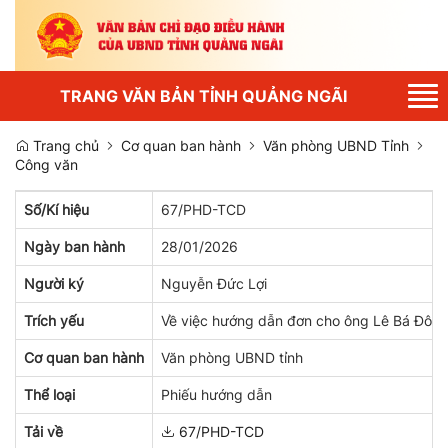
Tog
TRANG VĂN BẢN TỈNH QUẢNG NGÃI
nav
Trang chủ
Cơ quan ban hành
Văn phòng UBND Tỉnh
Công văn
Số/Kí hiệu
67/PHD-TCD
Ngày ban hành
28/01/2026
Người ký
Nguyễn Đức Lợi
Trích yếu
Về việc hướng dẫn đơn cho ông Lê Bá Đôn
Cơ quan ban hành
Văn phòng UBND tỉnh
Thể loại
Phiếu hướng dẫn
Tải về
67/PHD-TCD